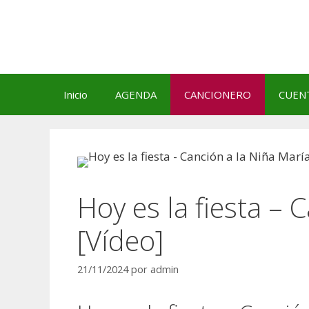
Saltar
al
contenido
Inicio
AGENDA
CANCIONERO
CUEN
Hoy es la fiesta – 
[Vídeo]
21/11/2024
por
admin