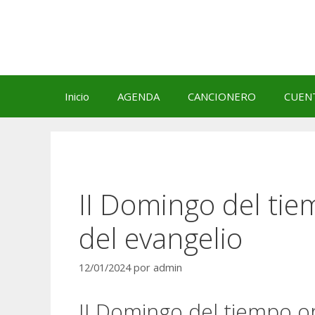
Saltar
al
contenido
Inicio
AGENDA
CANCIONERO
CUEN
II Domingo del tie
del evangelio
12/01/2024
por
admin
II Domingo del tiempo o