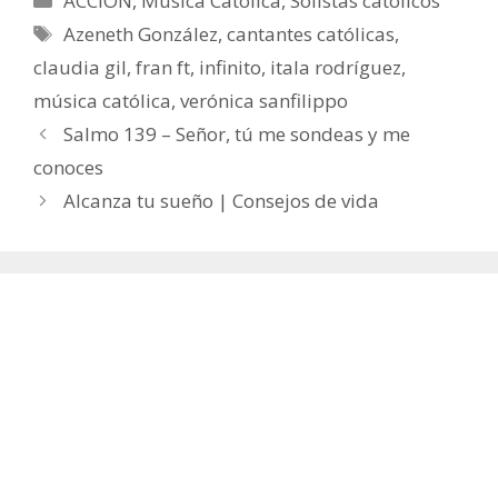
ACCIÓN
,
Música Católica
,
Solistas católicos
Etiquetas
Azeneth González
,
cantantes católicas
,
claudia gil
,
fran ft
,
infinito
,
itala rodríguez
,
música católica
,
verónica sanfilippo
Salmo 139 – Señor, tú me sondeas y me
conoces
Alcanza tu sueño | Consejos de vida