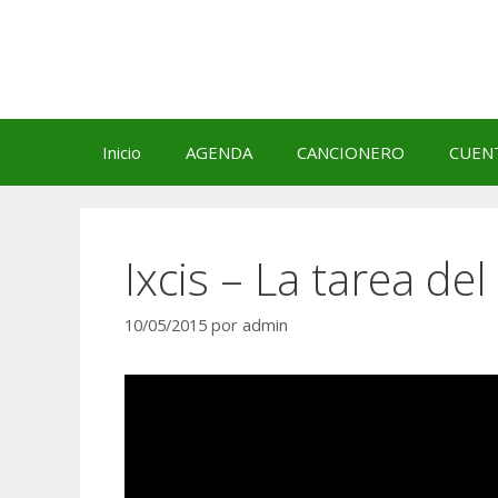
Saltar
al
contenido
Inicio
AGENDA
CANCIONERO
CUEN
Ixcis – La tarea del
10/05/2015
por
admin