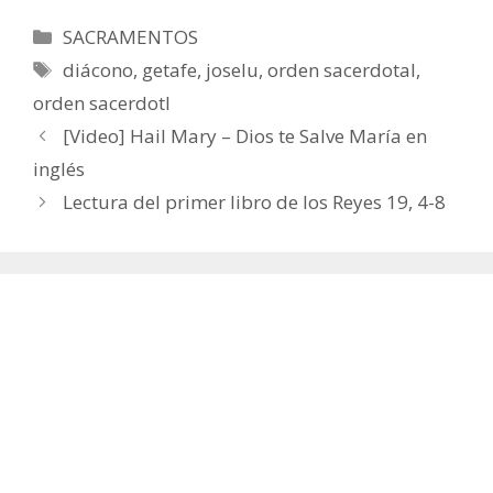
Categorías
SACRAMENTOS
Etiquetas
diácono
,
getafe
,
joselu
,
orden sacerdotal
,
orden sacerdotl
[Video] Hail Mary – Dios te Salve María en
inglés
Lectura del primer libro de los Reyes 19, 4-8