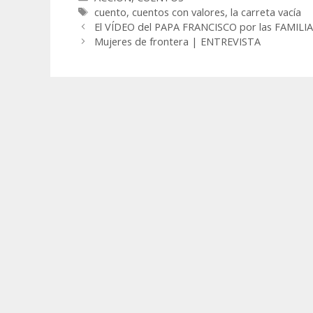
Etiquetas
cuento
,
cuentos con valores
,
la carreta vacía
El VÍDEO del PAPA FRANCISCO por las FAMILI
Mujeres de frontera | ENTREVISTA