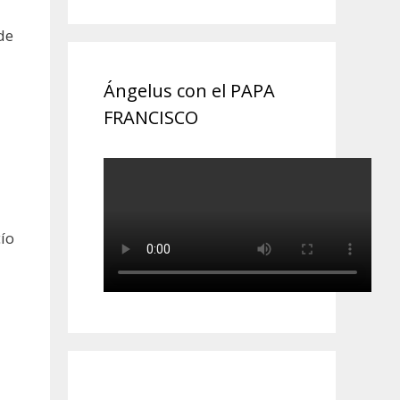
de
Ángelus con el PAPA
FRANCISCO
ío