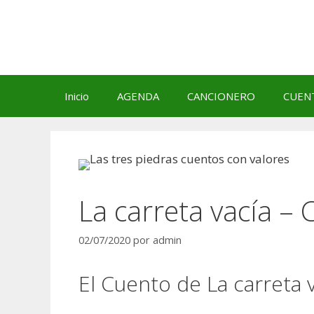
Saltar
al
contenido
Inicio
AGENDA
CANCIONERO
CUEN
La carreta vacía –
02/07/2020
por
admin
El Cuento de La carreta 