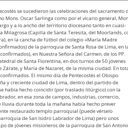
ecostés se sucedieron las celebraciones del sacramento 
o Mons. Oscar Sarlinga como por el vicario general, Mon
largo y a lo ancho del territorio diocesano tanto en cuasi-
 Milagrosa (Capilla de Santa Teresita, del Moorlands, c
ra), en la cancha de fútbol del colegio «María Madre
onfirmados) de la parroquia de Santa Rosa de Lima, en l
 confirmados), en Nuestra Señora del Carmen, de los PP.
atedral de Santa Florentina, en dos turnos de 50 jóvenes
e Zárate, y María de Nazaret, de la misma ciudad. En tot
) confirmados. El mismo día de Pentecostés el Obispo
ña y creciente ciudad de Lima, dentro del partido de
se había hecho coincidir (por traslado litúrgico) con la
abrador, en esa zona de campos, industrias, comercio,
te lluvia durante toda la mañana había hecho prever
mente restaurado templo parroquial (puede vérselo
 parroquia de San Isidro Labrador de Lima) pero unos
rupo de jóvenes misioneros de la parroquia de San Antoni