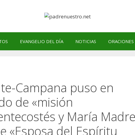
TOS
EVANGELIO DEL DÍA
NOTICIAS
ORACIONES
rate-Campana puso en
ado de «misión
ntecostés y María Madr
ue «Esposa del Espíritu