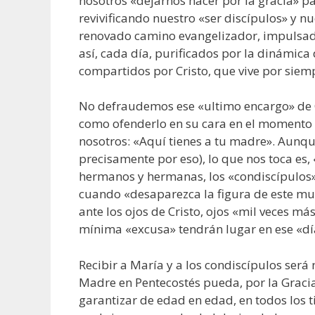
nosotros «dejarnos hacer por la gracia» par
revivificando nuestro «ser discípulos» y 
renovado camino evangelizador, impulsado
así, cada día, purificados por la dinámic
compartidos por Cristo, que vive por siemp
No defraudemos ese «ultimo encargo» de C
como ofenderlo en su cara en el momento 
nosotros: «Aquí tienes a tu madre». Aunq
precisamente por eso), lo que nos toca es, 
hermanos y hermanas, los «condiscípulos»
cuando «desaparezca la figura de este m
ante los ojos de Cristo, ojos «mil veces más
mínima «excusa» tendrán lugar en ese «día»
Recibir a María y a los condiscípulos será
Madre en Pentecostés pueda, por la Gracia 
garantizar de edad en edad, en todos los t