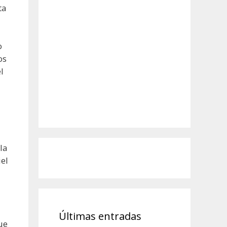
ta
o
os
l
la
el
Últimas entradas
ue