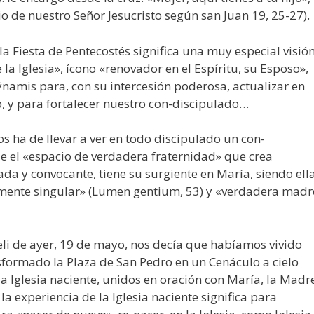
o de nuestro Señor Jesucristo según san Juan 19, 25-27).
a Fiesta de Pentecostés significa una muy especial visió
la Iglesia», ícono «renovador en el Espíritu, su Esposo»,
ýnamis para, con su intercesión poderosa, actualizar en
jo, y para fortalecer nuestro con-discipulado…
os ha de llevar a ver en todo discipulado un con-
e el «espacio de verdadera fraternidad» que crea
ada y convocante, tiene su surgiente en María, siendo ella
amente singular» (Lumen gentium, 53) y «verdadera madr
oeli de ayer, 19 de mayo, nos decía que habíamos vivido
formado la Plaza de San Pedro en un Cenáculo a cielo
la Iglesia naciente, unidos en oración con María, la Madr
 la experiencia de la Iglesia naciente significa para