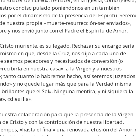
a «nacer de nuevo», re-nacer, en la Iglesia, como Iglesia,
nuestro condiscipulado poniéndonos en un también
s por el dinamismo de la presencia del Espíritu. Serem
a de nuestra propia «muerte-resurrección-ser enviados»,
re y nos envió junto con el Padre el Espíritu de Amor.
risto muriente, es su legado. Rechazar su encargo sería
mismo en que, desde la Cruz, nos dijo a cada uno de
ue seamos pecadores y necesitados de conversión (o
«recibirla en nuestra casa», a la Virgen y a nuestros
; tanto cuanto lo habremos hecho, así seremos juzgados
undo» y no quede lugar más que para la Verdad misma,
 brillantes que el Sol». Ninguna mentira, y ni siquiera la
, «dies illa».
 nuestra colaboración para que la presencia de la Virgen
de Cristo y con la contribución de nuestra libertad,
iempos, «hasta el final» una renovada efusión del Amor, 