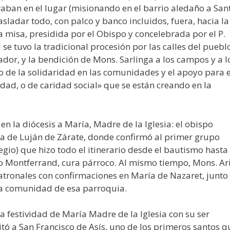
aban en el lugar (misionando en el barrio aledaño a San
sladar todo, con palco y banco incluidos, fuera, hacia la
la misa, presidida por el Obispo y concelebrada por el P.
al se tuvo la tradicional procesión por las calles del puebl
ador, y la bendición de Mons. Sarlinga a los campos y a l
 de la solidaridad en las comunidades y el apoyo para e
dad, o de caridad social» que se están creando en la
 en la diócesis a María, Madre de la Iglesia: el obispo
ra de Luján de Zárate, donde confirmó al primer grupo
egio) que hizo todo el itinerario desde el bautismo hasta 
o Montferrand, cura párroco. Al mismo tiempo, Mons. Ari
 patronales con confirmaciones en María de Nazaret, junto
 la comunidad de esa parroquia.
a festividad de María Madre de la Iglesia con su ser
citó a San Francisco de Asís, uno de los primeros santos q