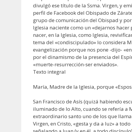
divulgó ese título de la Ssma. Virgen, y emi
perfil de Facebook del Obispado de Zárat
grupo de comunicación del Obispad y por el
Iglesia naciente como un «dejarnos hacer p
nacer, en la Iglesia, como Iglesia, revivif
tema del «condiscipulado» lo considera 
evangelización porque nos pone -dijo- «
por el dinamismo de la presencia del Espí
«muerte-resurrección-ser enviados».
Texto integral
María, Madre de la Iglesia, porque «Esposa
San Francisco de Asís (quizá habiendo esc
iluminado de lo Alto, cuando se refería a M
extraordinario santo uno de los que llamab
Virgen, en Cristo, «gesta y da a luz» a tod
señalando a Juan (y en él, a todo discípulo)