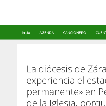
Saltar
al
contenido
Inicio
AGENDA
CANCIONERO
CUEN
La diócesis de Zá
experiencia el est
permanente» en Pe
de la Iglesia, porq