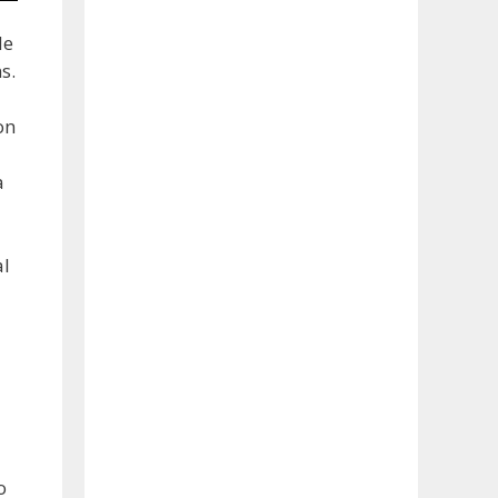
de
s.
on
a
al
o