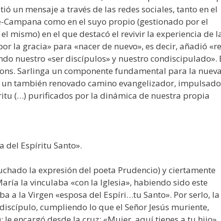
tió un mensaje a través de las redes sociales, tanto en el
e-Campana como en el suyo propio (gestionado por el
 mismo) en el que destacó el revivir la experiencia de l
or la gracia» para «nacer de nuevo», es decir, añadió «re
icando nuestro «ser discípulos» y nuestro condiscipulado». 
Mons. Sarlinga un componente fundamental para la nuev
en un también renovado camino evangelizador, impulsado
ritu (…) purificados por la dinámica de nuestra propia
 del Espíritu Santo».
uchado la expresión del poeta Prudencio) y ciertamente
aría la vinculaba «con la Iglesia», habiendo sido este
a a la Virgen «esposa del Espíri…tu Santo». Por serlo, la
o discípulo, cumpliendo lo que el Señor Jesús muriente,
: le encargó desde la cruz: «Mujer, aquí tienes a tu hijo»,