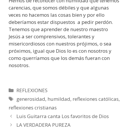
Hemos de reconocer con humildad que tenemos
carencias, que somos débiles y que algunas
veces no hacemos las cosas bien y por ello
deberíamos estar dispuestos a pedir perdón.
Tenemos que aprender de nuestro maestro
Jesús a ser comprensivos, tolerantes y
misericordiosos con nuestros prójimos, o sea
próximos, igual que Dios lo es con nosotros y
como querríamos que los demás fueran con
nosotros.
Categorías
REFLEXIONES
Etiquetas
generosidad
,
humildad
,
reflexiones católicas
,
reflexiones cristianas
Luis Guitarra canta Los favoritos de Dios
LA VERDADERA PUREZA