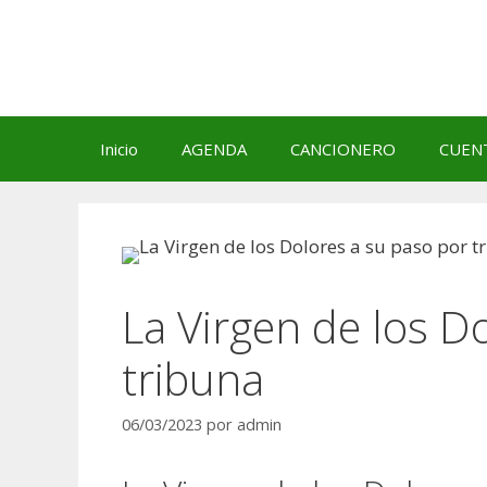
Saltar
al
contenido
Inicio
AGENDA
CANCIONERO
CUEN
La Virgen de los D
tribuna
06/03/2023
por
admin