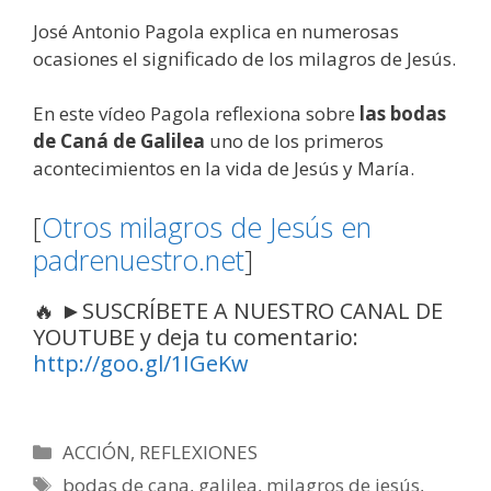
José Antonio Pagola explica en numerosas
ocasiones el significado de los milagros de Jesús.
En este vídeo Pagola reflexiona sobre
las bodas
de Caná de Galilea
uno de los primeros
acontecimientos en la vida de Jesús y María.
[
Otros milagros de Jesús en
padrenuestro.net
]
🔥 ►SUSCRÍBETE A NUESTRO CANAL DE
YOUTUBE y deja tu comentario:
http://goo.gl/1IGeKw
Categorías
ACCIÓN
,
REFLEXIONES
Etiquetas
bodas de cana
,
galilea
,
milagros de jesús
,