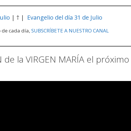
ulio
| † |
Evangelio del día 31 de Julio
o de cada día,
SUBSCRÍBETE A NUESTRO CANAL
de la VIRGEN MARÍA el próximo