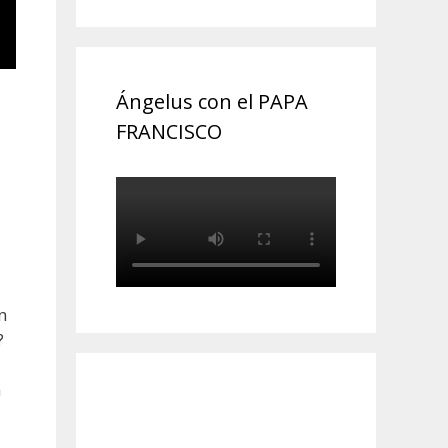
Ángelus con el PAPA
FRANCISCO
n
?
n