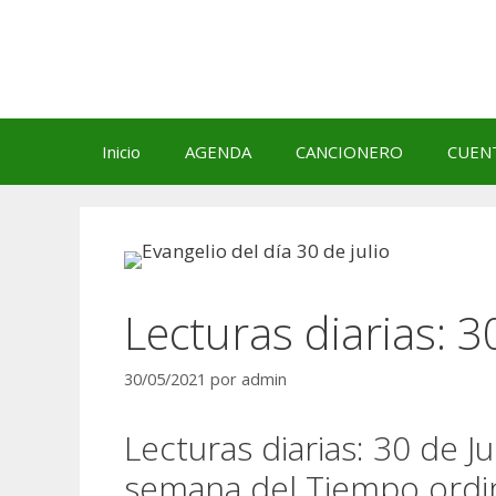
Saltar
al
contenido
Inicio
AGENDA
CANCIONERO
CUEN
Lecturas diarias: 3
30/05/2021
por
admin
Lecturas diarias: 30 de J
semana del Tiempo ordin