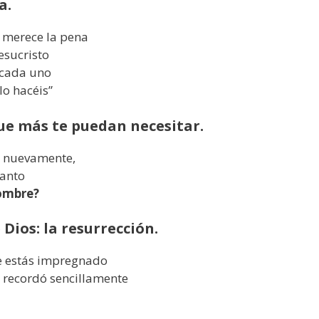
a.
o merece la pena
esucristo
 cada uno
lo hacéis”
que más te puedan necesitar.
y, nuevamente,
Santo
nombre?
Dios: la resurrección.
ue estás impregnado
lo recordó sencillamente