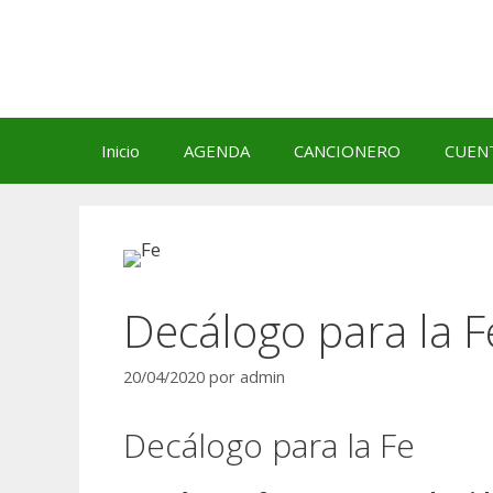
Saltar
al
contenido
Inicio
AGENDA
CANCIONERO
CUEN
Decálogo para la F
20/04/2020
por
admin
Decálogo para la Fe