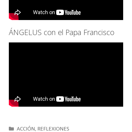
ÁNGELUS con el Papa Francisco
Categorías
ACCIÓN
,
REFLEXIONES