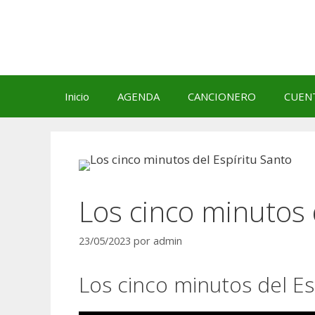
Saltar
al
contenido
Inicio
AGENDA
CANCIONERO
CUEN
Los cinco minutos 
23/05/2023
por
admin
Los cinco minutos del Es