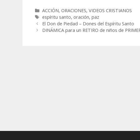
Categorías
ACCIÓN
,
ORACIONES
,
VIDEOS CRISTIANOS
Etiquetas
espíritu santo
,
oración
,
paz
El Don de Piedad – Dones del Espíritu Santo
DINÁMICA para un RETIRO de niños de PRI