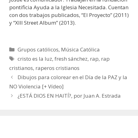
pontificia Ayuda a la Iglesia Necesitada. Cuentan
con dos trabajos publicados, “El Proyecto” (2011)
y “XIII Street Album” (2013).
Categorías
Grupos católicos
,
Música Católica
Etiquetas
cristo es la luz
,
fresh sánchez
,
rap
,
rap
cristianos
,
raperos cristianos
Dibujos para colorear en el Día de la PAZ y la
NO Violencia [+ Vídeo]
¿ESTÁ DIOS EN HAITÍ?, por Juan A. Estrada