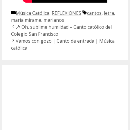
Categorías
Etiquetas
Música Católica
,
REFLEXIONES
cantos
,
letra
,
maría mírame
,
marianos
🎶 Oh, sublime humildad – Canto católico del
Colegio San Francisco
Vamos con gozo | Canto de entrada | Música
católica