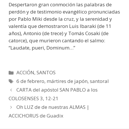
Despertaron gran conmoción las palabras de
perdón y de testimonio evangélico pronunciadas
por Pablo Miki desde la cruz, y la serenidad y
valentía que demostraron Luis Ibaraki (de 11
años), Antonio (de trece) y Tomás Cosaki (de
catorce), que murieron cantando el salmo:
“Laudate, pueri, Dominum…”
Categorías
ACCIÓN
,
SANTOS
Etiquetas
6 de febrero
,
mártires de japón
,
santoral
CARTA del apóstol SAN PABLO a los
COLOSENSES 3, 12-21
Oh LUZ de de nuestras ALMAS |
ACCICHORUS de Guadix