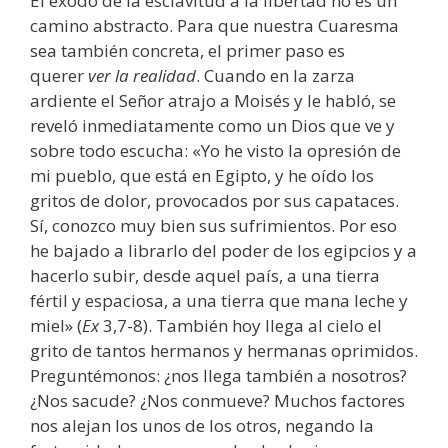
El éxodo de la esclavitud a la libertad no es un
camino abstracto. Para que nuestra Cuaresma
sea también concreta, el primer paso es
querer
ver la realidad
. Cuando en la zarza
ardiente el Señor atrajo a Moisés y le habló, se
reveló inmediatamente como un Dios que ve y
sobre todo escucha: «Yo he visto la opresión de
mi pueblo, que está en Egipto, y he oído los
gritos de dolor, provocados por sus capataces.
Sí, conozco muy bien sus sufrimientos. Por eso
he bajado a librarlo del poder de los egipcios y a
hacerlo subir, desde aquel país, a una tierra
fértil y espaciosa, a una tierra que mana leche y
miel» (
Ex
3,7-8). También hoy llega al cielo el
grito de tantos hermanos y hermanas oprimidos.
Preguntémonos: ¿nos llega también a nosotros?
¿Nos sacude? ¿Nos conmueve? Muchos factores
nos alejan los unos de los otros, negando la