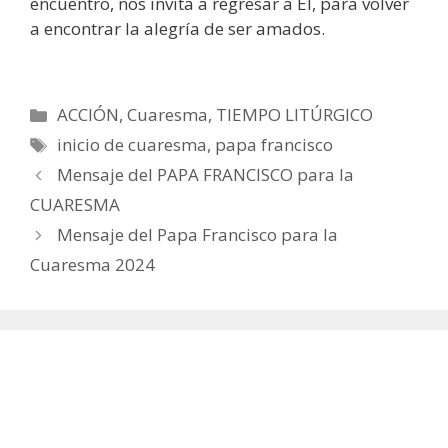
encuentro, nos invita a regresar a Él, para volver
a encontrar la alegría de ser amados.
Categorías
ACCIÓN
,
Cuaresma
,
TIEMPO LITÚRGICO
Etiquetas
inicio de cuaresma
,
papa francisco
Mensaje del PAPA FRANCISCO para la
CUARESMA
Mensaje del Papa Francisco para la
Cuaresma 2024