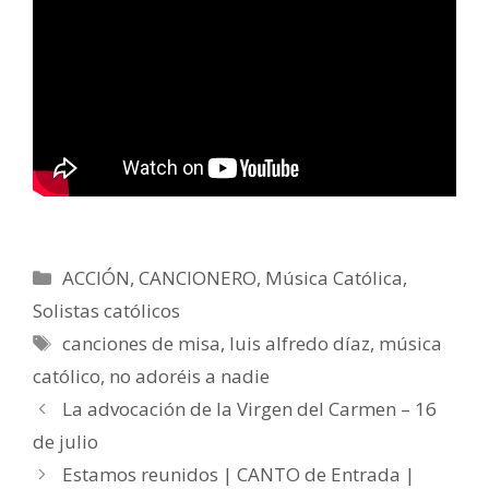
Categorías
ACCIÓN
,
CANCIONERO
,
Música Católica
,
Solistas católicos
Etiquetas
canciones de misa
,
luis alfredo díaz
,
música
católico
,
no adoréis a nadie
La advocación de la Virgen del Carmen – 16
de julio
Estamos reunidos | CANTO de Entrada |