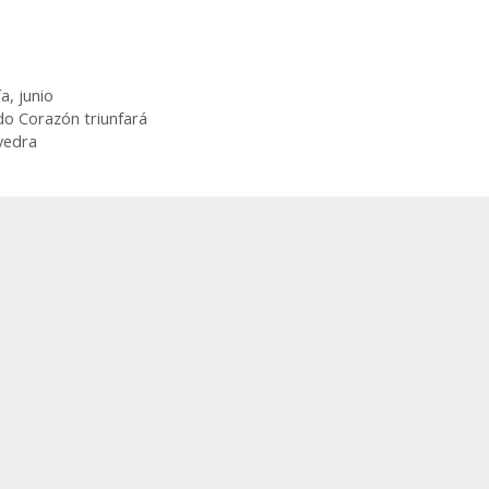
ía
,
junio
o Corazón triunfará
vedra