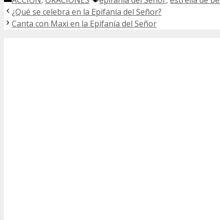
ACCIÓN
,
ORACIONES
epifanía del Señor
,
estrella de b
¿Qué se celebra en la Epifanía del Señor?
Canta con Maxi en la Epifanía del Señor