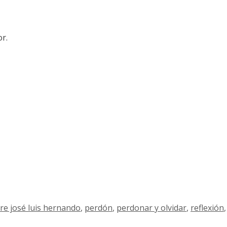
r.
re josé luis hernando
,
perdón
,
perdonar y olvidar
,
reflexión