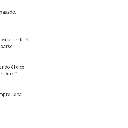
 pasado.
vidarse de él.
darse,
ando él dice
enidero.”
empre llena