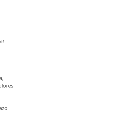
ar
a,
olores
hazo