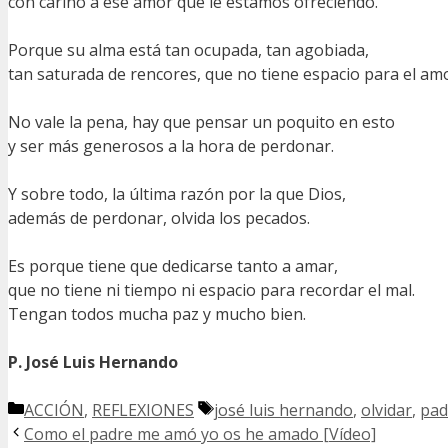
con cariño a ese amor que le estamos ofreciendo.
Porque su alma está tan ocupada, tan agobiada,
tan saturada de rencores, que no tiene espacio para el amo
No vale la pena, hay que pensar un poquito en esto
y ser más generosos a la hora de perdonar.
Y sobre todo, la última razón por la que Dios,
además de perdonar, olvida los pecados.
Es porque tiene que dedicarse tanto a amar,
que no tiene ni tiempo ni espacio para recordar el mal.
Tengan todos mucha paz y mucho bien.
P. José Luis Hernando
Categorías
Etiquetas
ACCIÓN
,
REFLEXIONES
josé luis hernando
,
olvidar
,
pad
Como el padre me amó yo os he amado [Vídeo]