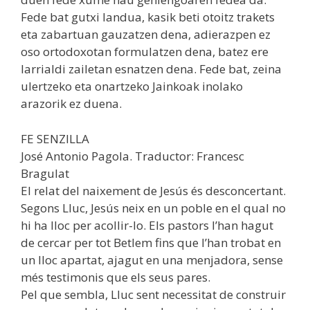
Fede bat gutxi landua, kasik beti otoitz trakets
eta zabartuan gauzatzen dena, adierazpen ez
oso ortodoxotan formulatzen dena, batez ere
larrialdi zailetan esnatzen dena. Fede bat, zeina
ulertzeko eta onartzeko Jainkoak inolako
arazorik ez duena.
FE SENZILLA
José Antonio Pagola. Traductor: Francesc
Bragulat
El relat del naixement de Jesús és desconcertant.
Segons Lluc, Jesús neix en un poble en el qual no
hi ha lloc per acollir-lo. Els pastors l’han hagut
de cercar per tot Betlem fins que l’han trobat en
un lloc apartat, ajagut en una menjadora, sense
més testimonis que els seus pares.
Pel que sembla, Lluc sent necessitat de construir