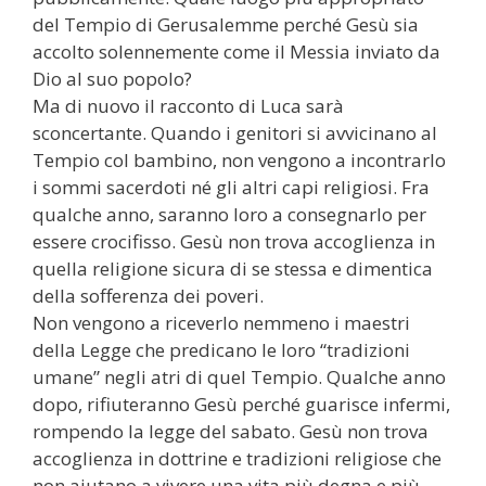
del Tempio di Gerusalemme perché Gesù sia
accolto solennemente come il Messia inviato da
Dio al suo popolo?
Ma di nuovo il racconto di Luca sarà
sconcertante. Quando i genitori si avvicinano al
Tempio col bambino, non vengono a incontrarlo
i sommi sacerdoti né gli altri capi religiosi. Fra
qualche anno, saranno loro a consegnarlo per
essere crocifisso. Gesù non trova accoglienza in
quella religione sicura di se stessa e dimentica
della sofferenza dei poveri.
Non vengono a riceverlo nemmeno i maestri
della Legge che predicano le loro “tradizioni
umane” negli atri di quel Tempio. Qualche anno
dopo, rifiuteranno Gesù perché guarisce infermi,
rompendo la legge del sabato. Gesù non trova
accoglienza in dottrine e tradizioni religiose che
non aiutano a vivere una vita più degna e più