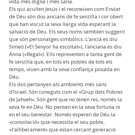
vida més digna i més sana.
Els qui acullen Jesús i el reconeixen com Enviat
de Déu són dos ancians de fe senzilla i cor obert
que han viscut la seva llarga vida esperant la
salvació de Déu. Els seus noms semblen suggerir
que són personatges simbòlics. L’ancià es diu
Simeó («El Senyor ha escoltat»), l’anciana es diu
Anna («Regal»). Ells representen a tanta gent de
fe senzilla que, en tots els pobles de tots els
temps, viuen amb la seva confiança posada en
Déu.
Els dos pertanyen als ambients més sans
d’Israel. Són coneguts com el «Grup dels Pobres
de Jahveh». Són gent que no tenen res, només la
seva fe en Déu. No pensen en la seva fortuna ni
en el seu benestar. Només esperen de Déu la
«consolació» que necessita el seu poble,
«l’alliberament» que estan cercant generació