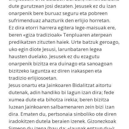
dute gurutzean josi dezaten. Jesusek ez du izan
onarpenik bere buruaz seguru eta pobreen
sufrimenduaz ahazturik den erlijio horretan.
Ez dira etorri harrera egitera lege-maisuak ere,
beren «giza tradizioak» Tenpluaren aterpean
predikatzen zituzten haiek. Urte batzuk geroago,
uko egin diote Jesusi, larunbataren legea
hausten duelako. Jesusek ez du ezagutu
onarpenik bizitza era duinago eta sanoagoan
bizitzeko laguntza ez diren irakaspen eta
tradizio erlijiosoetan.
Jesus onartu eta Jainkoaren Bidalitzat aitortu
dutenak, adin handiko bi lagun izan dira; fede
xumea dute eta bihotza irekia; beren bizitza
luzean Jainkoaren salbamenaren zein bizi izan
dira. Ematen du, pertsonaia sinboliko ote diren
iradokitzen dutela beraien izenek. Gizonezkoak
Simeon du izena (hau da: «Jaunak entzun du»);