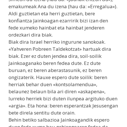
emakumeak Ana du izena (hau da: «Erregalua»).
Aldi guztietan eta herri guztietan, bere
konfiantza Jainkoagan ezarririk bizi izan den
fede xumeko hainbat eta hainbat jenderen
ordezkari dira biak.
Biak dira Israel herriko ingurune sanokoak.
«Yahveren Pobreen Taldekotzat» hartuak dira
biak. Ezer ez duten jendea dira, soil-soilik
Jainkoaganako beren fedea dute. Ez dute
buruan, ez beren aberastasunik, ez beren
ongizaterik. Hauxe espero dute soilik: beren
herriak behar duen «kontsolamendua»,
belaunez belaun bila ari diren «askapena»,
lurreko herriek bizi duten ilunpea argituko duen
«argia». Eta hona: beren esperantzak Jesusengan
bete direla sentitu dute orain.
Behin betiko salbazioa Jainkoagandik espero
duen fede xume hau gehiengoaren fedea da.