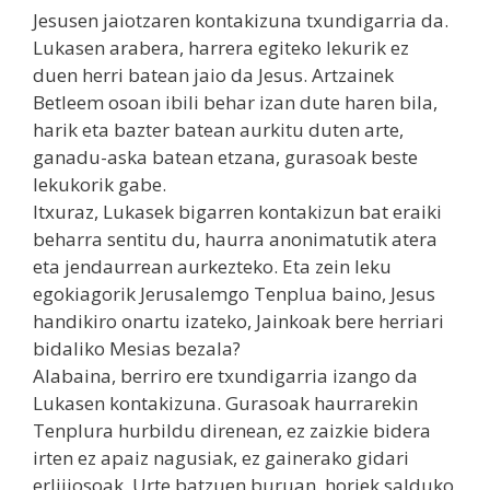
Jesusen jaiotzaren kontakizuna txundigarria da.
Lukasen arabera, harrera egiteko lekurik ez
duen herri batean jaio da Jesus. Artzainek
Betleem osoan ibili behar izan dute haren bila,
harik eta bazter batean aurkitu duten arte,
ganadu-aska batean etzana, gurasoak beste
lekukorik gabe.
Itxuraz, Lukasek bigarren kontakizun bat eraiki
beharra sentitu du, haurra anonimatutik atera
eta jendaurrean aurkezteko. Eta zein leku
egokiagorik Jerusalemgo Tenplua baino, Jesus
handikiro onartu izateko, Jainkoak bere herriari
bidaliko Mesias bezala?
Alabaina, berriro ere txundigarria izango da
Lukasen kontakizuna. Gurasoak haurrarekin
Tenplura hurbildu direnean, ez zaizkie bidera
irten ez apaiz nagusiak, ez gainerako gidari
erlijiosoak. Urte batzuen buruan, horiek salduko