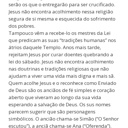
serão os que o entregarão para ser crucificado.
Jesus não encontra acolhimento nessa religião
segura de si mesma e esquecida do sofrimento
dos pobres.
Tampouco vêm a recebe-lo os mestres da Lei
que predicam as suas “tradições humanas” nos
átrios daquele Templo. Anos mais tarde,
rejeitam Jesus por curar doentes quebrando a
lei do sábado. Jesus não encontra acolhimento
nas doutrinas e tradições religiosas que não
ajudam a viver uma vida mais digna e mais sã.
Quem acolhe Jesus e o reconhece como Enviado
de Deus são os anciãos de fé simples e coração
aberto que viveram ao longo da sua vida
esperando a salvação de Deus. Os sus nomes
parecem sugerir que são personagens
simbólicos. O ancião chama-se Simão (“O Senhor
escutou”), a anciã chama-se Ana (“Oferenda”).