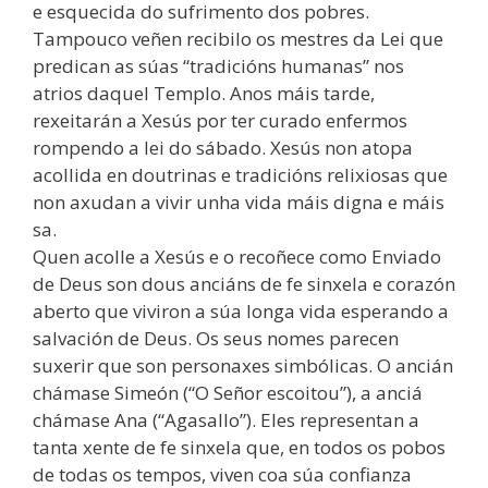
e esquecida do sufrimento dos pobres.
Tampouco veñen recibilo os mestres da Lei que
predican as súas “tradicións humanas” nos
atrios daquel Templo. Anos máis tarde,
rexeitarán a Xesús por ter curado enfermos
rompendo a lei do sábado. Xesús non atopa
acollida en doutrinas e tradicións relixiosas que
non axudan a vivir unha vida máis digna e máis
sa.
Quen acolle a Xesús e o recoñece como Enviado
de Deus son dous anciáns de fe sinxela e corazón
aberto que viviron a súa longa vida esperando a
salvación de Deus. Os seus nomes parecen
suxerir que son personaxes simbólicas. O ancián
chámase Simeón (“O Señor escoitou”), a anciá
chámase Ana (“Agasallo”). Eles representan a
tanta xente de fe sinxela que, en todos os pobos
de todas os tempos, viven coa súa confianza