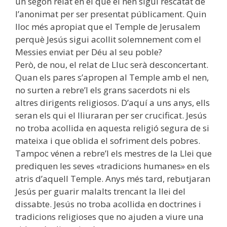
un segon relat en el que el nen sigui rescatat de
l’anonimat per ser presentat públicament. Quin
lloc més apropiat que el Temple de Jerusalem
perquè Jesús sigui acollit solemnement com el
Messies enviat per Déu al seu poble?
Però, de nou, el relat de Lluc serà desconcertant.
Quan els pares s’apropen al Temple amb el nen,
no surten a rebre’l els grans sacerdots ni els
altres dirigents religiosos. D’aquí a uns anys, ells
seran els qui el lliuraran per ser crucificat. Jesús
no troba acollida en aquesta religió segura de si
mateixa i que oblida el sofriment dels pobres.
Tampoc vénen a rebre’l els mestres de la Llei que
prediquen les seves «tradicions humanes» en els
atris d’aquell Temple. Anys més tard, rebutjaran
Jesús per guarir malalts trencant la llei del
dissabte. Jesús no troba acollida en doctrines i
tradicions religioses que no ajuden a viure una