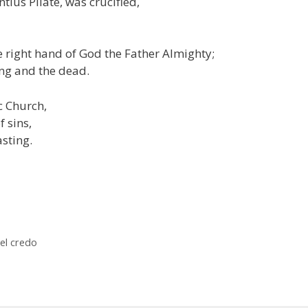
tius Pilate, was crucified,
e right hand of God the Father Almighty;
ing and the dead.
ic Church,
 sins,
asting.
el credo