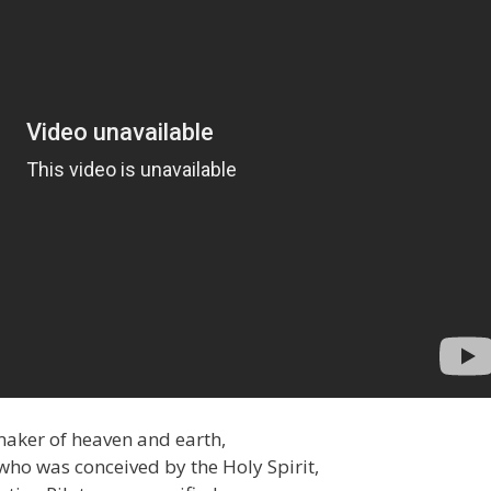
 maker of heaven and earth,
, who was conceived by the Holy Spirit,