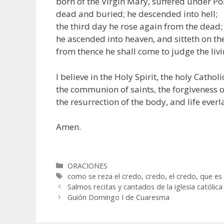
born of the Virgin Mary, suffered under Pon
dead and buried; he descended into hell;
the third day he rose again from the dead;
he ascended into heaven, and sitteth on th
from thence he shall come to judge the liv
I believe in the Holy Spirit, the holy Cathol
the communion of saints, the forgiveness of
the resurrection of the body, and life everl
Amen.
Categorías
ORACIONES
Etiquetas
como se reza el credo
,
credo
,
el credo
,
que es 
Salmos recitas y cantados de la iglesia católica
Guión Domingo I de Cuaresma