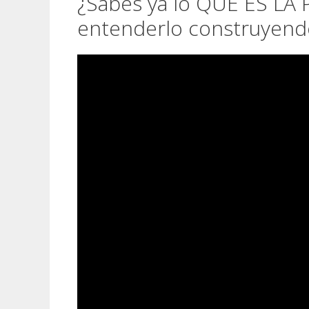
¿Sabes ya lo QÚE ES LA
entenderlo construyendo