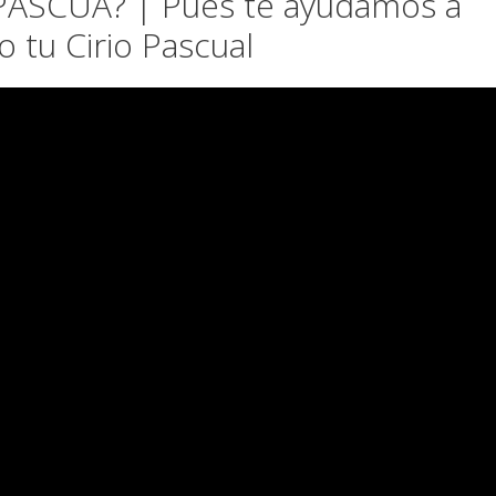
 PASCUA? | Pues te ayudamos a
 tu Cirio Pascual