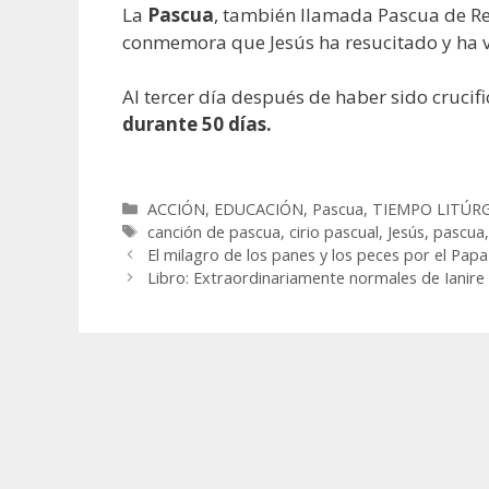
La
Pascua
, también llamada Pascua de Resu
conmemora que Jesús ha resucitado y ha v
Al tercer día después de haber sido crucif
durante 50 días.
Categorías
ACCIÓN
,
EDUCACIÓN
,
Pascua
,
TIEMPO LITÚR
Etiquetas
canción de pascua
,
cirio pascual
,
Jesús
,
pascua
El milagro de los panes y los peces por el Papa
Libro: Extraordinariamente normales de Ianire