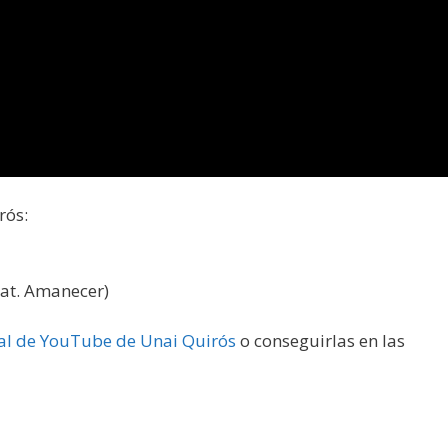
rós:
eat. Amanecer)
al de YouTube de Unai Quirós
o conseguirlas en las