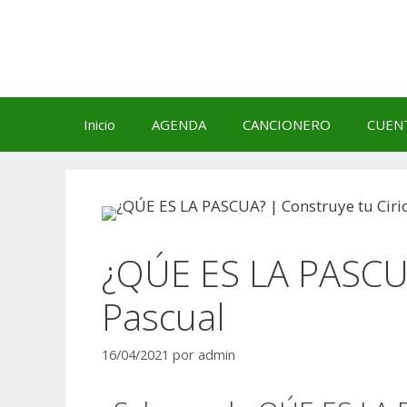
Saltar
al
contenido
Inicio
AGENDA
CANCIONERO
CUEN
¿QÚE ES LA PASCUA
Pascual
16/04/2021
por
admin