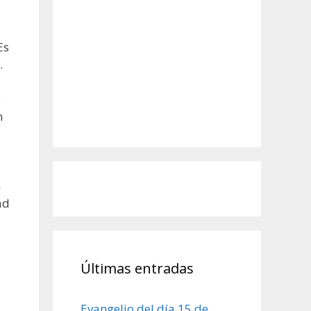
Es
.
e
n
a
ad
Últimas entradas
Evangelio del día 15 de