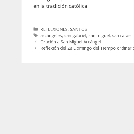
en la tradición católica.
Categorías
REFLEXIONES
,
SANTOS
Etiquetas
arcángeles
,
san gabriel
,
san miguel
,
san rafael
Oración a San Miguel Arcángel
Reflexión del 28 Domingo del Tiempo ordinario