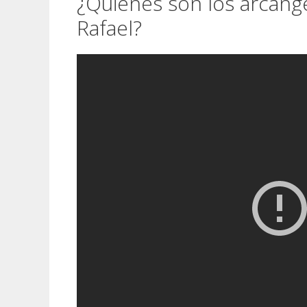
¿Quienes son los arcánge
Rafael?