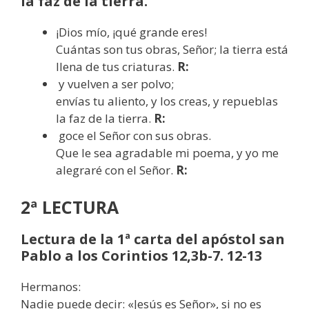
la faz de la tierra.
¡Dios mío, ¡qué grande eres!
Cuántas son tus obras, Señor; la tierra está
llena de tus criaturas.
R:
y vuelven a ser polvo;
envías tu aliento, y los creas, y repueblas
la faz de la tierra.
R:
goce el Señor con sus obras.
Que le sea agradable mi poema, y yo me
alegraré con el Señor.
R:
2ª LECTURA
Lectura de la 1ª carta del apóstol san
Pablo a los Corintios 12,3b-7. 12-13
Hermanos:
Nadie puede decir: «Jesús es Señor», si no es