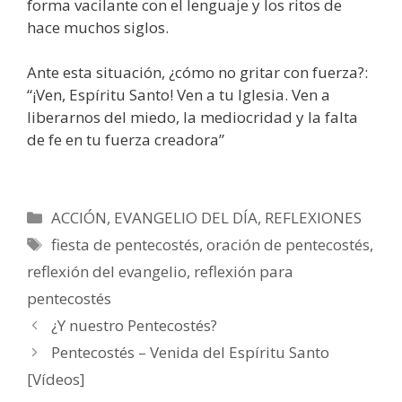
forma vacilante con el lenguaje y los ritos de
hace muchos siglos.
Ante esta situación, ¿cómo no gritar con fuerza?:
“¡Ven, Espíritu Santo! Ven a tu Iglesia. Ven a
liberarnos del miedo, la mediocridad y la falta
de fe en tu fuerza creadora”
Categorías
ACCIÓN
,
EVANGELIO DEL DÍA
,
REFLEXIONES
Etiquetas
fiesta de pentecostés
,
oración de pentecostés
,
reflexión del evangelio
,
reflexión para
pentecostés
¿Y nuestro Pentecostés?
Pentecostés – Venida del Espíritu Santo
[Vídeos]