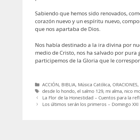
Sabiendo que hemos sido renovados, como 
corazón nuevo y un espíritu nuevo, compo
que nos apartaba de Dios.
Nos había destinado a la ira divina por n
medio de Cristo, nos ha salvado por pura g
participemos de la Gloria que le correspo
Categorías
ACCIÓN
,
BIBLIA
,
Música Católica
,
ORACIONES
Etiquetas
desde lo hondo
,
el salmo 129
,
mi alma
,
nico m
La Flor de la Honestidad – Cuentos para la ref
Los últimos serán los primeros – Domingo XXI