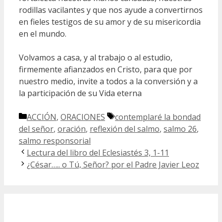
rodillas vacilantes y que nos ayude a convertirnos
en fieles testigos de su amor y de su misericordia
en el mundo.
Volvamos a casa, y al trabajo o al estudio,
firmemente afianzados en Cristo, para que por
nuestro medio, invite a todos a la conversión y a
la participación de su Vida eterna
Categorías
Etiquetas
ACCIÓN
,
ORACIONES
contemplaré la bondad
del señor
,
oración
,
reflexión del salmo
,
salmo 26
,
salmo responsorial
Lectura del libro del Eclesiastés 3, 1-11
¿César….. o Tú, Señor? por el Padre Javier Leoz