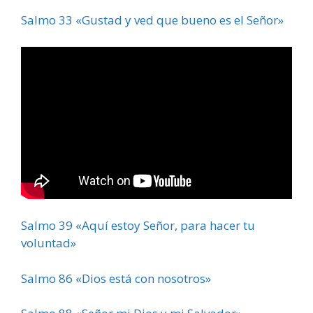
Salmo 33 «Gustad y ved que bueno es el Señor»
Salmo 39 «Aquí estoy Señor, para hacer tu
voluntad»
Salmo 86 «Dios está con nosotros»