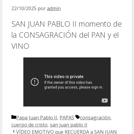
22/10/2025
por
admin
SAN JUAN PABLO II momento de
la CONSAGRACIÓN del PAN y el
VINO
Categorías
Etiquetas
Papa Juan Pablo II
,
PAPAS
consagración
,
cuerpo de cristo
,
san juan pablo II
VÍDEO EMOTIVO que RECUERDA a SAN JUAN