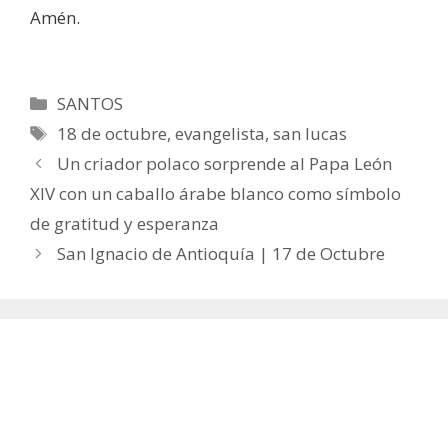
Amén.
Categorías
SANTOS
Etiquetas
18 de octubre
,
evangelista
,
san lucas
Un criador polaco sorprende al Papa León
XIV con un caballo árabe blanco como símbolo
de gratitud y esperanza
San Ignacio de Antioquía | 17 de Octubre