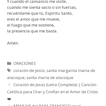
Y cuando el cansancio me visite,
cuando me sienta vacío o sin fuerzas,
recuérdame que tú, Espíritu Santo,
eres el amor que me mueve,
el fuego que me sostiene,
la presencia que me basta.
Amén.
Categorías
ORACIONES
Etiquetas
corazón de jesús
,
santa margarita maría de
alacoque
,
santa maría de alacoque
Corazón de Jesús (Letra Completa) | Canción
Católica para Orar y Confiar en el Amor de Cristo
❤️
MENSAJE del PAPA FRANCISCO en el