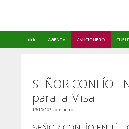
Saltar
al
contenido
Inicio
AGENDA
CANCIONERO
CUEN
SEÑOR CONFÍO EN 
para la Misa
16/10/2024
por
admin
SEÑOR CONFÍO EN TÍ | C