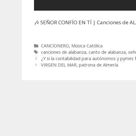
🎶 SEÑOR CONFÍO EN TÍ | Canciones de A
Categorías
CANCIONERO
,
Música Católica
Etiquetas
canciones de alabanza
,
canto de alabanza
,
señ
¿Y si la contabilidad para autónomos y pymes f
VIRGEN DEL MAR, patrona de Almería