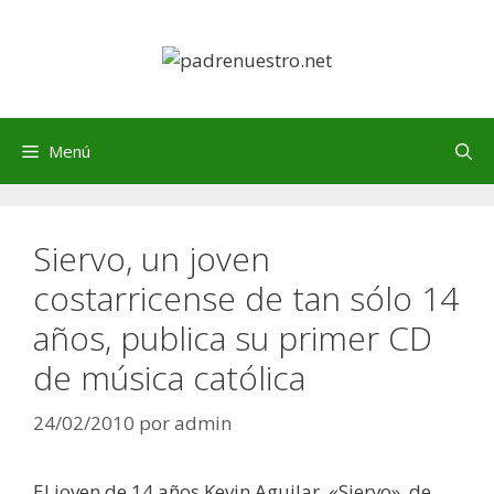
Saltar
al
contenido
Menú
Siervo, un joven
costarricense de tan sólo 14
años, publica su primer CD
de música católica
24/02/2010
por
admin
El joven de 14 años Kevin Aguilar, «Siervo», de