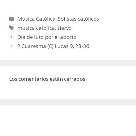
Categorías
Música Católica
,
Solistas católicos
Etiquetas
música católica
,
siervo
Día de luto por el aborto
2 Cuaresma (C) Lucas 9, 28-36
Los comentarios están cerrados.