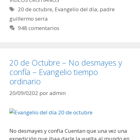
Etiquetas
20 de octubre
,
Evangelio del día
,
padre
guillermo serra
948 comentarios
20 de Octubre – No desmayes y
confía – Evangelio tiempo
ordinario
20/09/0202
por
admin
No desmayes y confía Cuentan que una vez una
expedición que ibaa darle la vuelta al mundo en