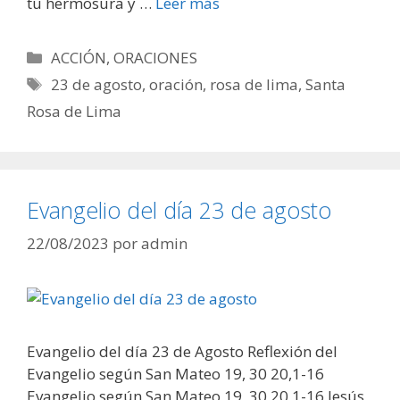
tu hermosura y …
Leer más
Categorías
ACCIÓN
,
ORACIONES
Etiquetas
23 de agosto
,
oración
,
rosa de lima
,
Santa
Rosa de Lima
Evangelio del día 23 de agosto
22/08/2023
por
admin
Evangelio del día 23 de Agosto Reflexión del
Evangelio según San Mateo 19, 30 20,1-16
Evangelio según San Mateo 19, 30 20,1-16 Jesús