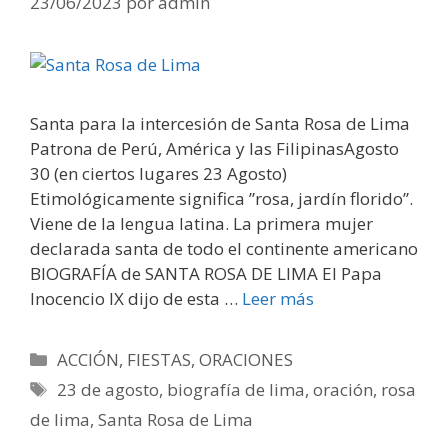
23/06/2023
por
admin
Santa para la intercesión de Santa Rosa de Lima
Patrona de Perú, América y las FilipinasAgosto
30 (en ciertos lugares 23 Agosto)
Etimológicamente significa ”rosa, jardín florido”.
Viene de la lengua latina. La primera mujer
declarada santa de todo el continente americano
BIOGRAFÍA de SANTA ROSA DE LIMA El Papa
Inocencio IX dijo de esta …
Leer más
Categorías
ACCIÓN
,
FIESTAS
,
ORACIONES
Etiquetas
23 de agosto
,
biografía de lima
,
oración
,
rosa
de lima
,
Santa Rosa de Lima