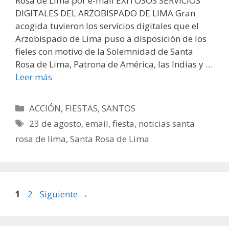
Rosa de Lima por e-mail EXITOSOS SERVICIOS
DIGITALES DEL ARZOBISPADO DE LIMA Gran
acogida tuvieron los servicios digitales que el
Arzobispado de Lima puso a disposición de los
fieles con motivo de la Solemnidad de Santa
Rosa de Lima, Patrona de América, las Indias y …
Leer más
Categorías
ACCIÓN
,
FIESTAS
,
SANTOS
Etiquetas
23 de agosto
,
email
,
fiesta
,
noticias santa
rosa de lima
,
Santa Rosa de Lima
Página
Página
1
2
Siguiente
→