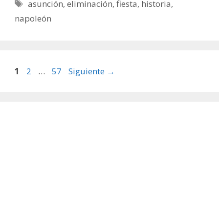
Etiquetas
asunción
,
eliminación
,
fiesta
,
historia
,
napoleón
Página
Página
Página
1
2
…
57
Siguiente
→