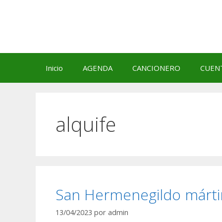
Saltar
al
contenido
Inicio
AGENDA
CANCIONERO
CUEN
alquife
San Hermenegildo mártir
13/04/2023
por
admin