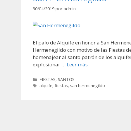
30/04/2019
por
admin
El palo de Alquife en honor a San Hermene
Hermenegildo con motivo de las Fiestas d
homenajear al santo patrón de los alquife
explosionar …
Leer más
Categorías
FIESTAS
,
SANTOS
Etiquetas
alquife
,
fiestas
,
san hermenegildo