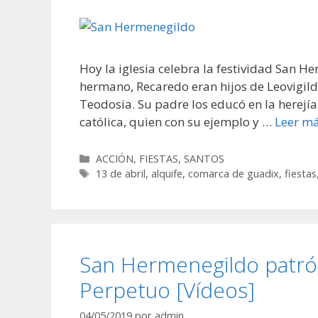
Hoy la iglesia celebra la festividad San H
hermano, Recaredo eran hijos de Leovigild
Teodosia. Su padre los educó en la herejí
católica, quien con su ejemplo y …
Leer m
Categorías
ACCIÓN
,
FIESTAS
,
SANTOS
Etiquetas
13 de abril
,
alquife
,
comarca de guadix
,
fiestas
San Hermenegildo patró
Perpetuo [Vídeos]
04/05/2019
por
admin