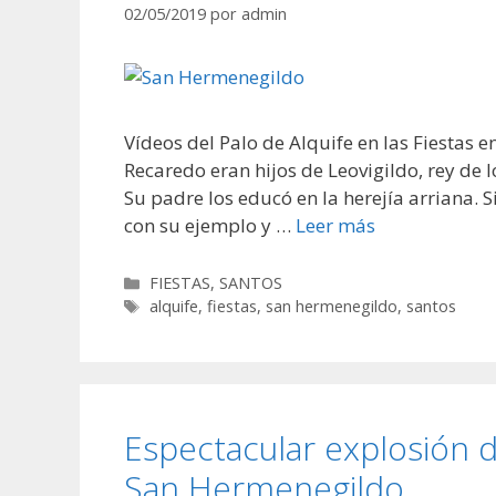
02/05/2019
por
admin
Vídeos del Palo de Alquife en las Fiesta
Recaredo eran hijos de Leovigildo, rey de 
Su padre los educó en la herejía arriana.
con su ejemplo y …
Leer más
Categorías
FIESTAS
,
SANTOS
Etiquetas
alquife
,
fiestas
,
san hermenegildo
,
santos
Espectacular explosión d
San Hermenegildo