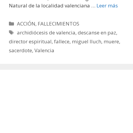
Natural de la localidad valenciana …
Leer más
Categorías
ACCIÓN
,
FALLECIMIENTOS
Etiquetas
archidiócesis de valencia
,
descanse en paz
,
director espiritual
,
fallece
,
miguel lluch
,
muere
,
sacerdote
,
Valencia