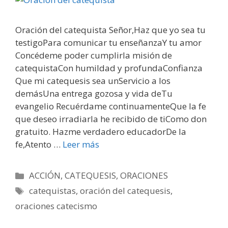
Oración del catequista Señor,Haz que yo sea tu
testigoPara comunicar tu enseñanzaY tu amor
Concédeme poder cumplirla misión de
catequistaCon humildad y profundaConfianza
Que mi catequesis sea unServicio a los
demásUna entrega gozosa y vida deTu
evangelio Recuérdame continuamenteQue la fe
que deseo irradiarla he recibido de tiComo don
gratuito. Hazme verdadero educadorDe la
fe,Atento …
Leer más
Categorías
ACCIÓN
,
CATEQUESIS
,
ORACIONES
Etiquetas
catequistas
,
oración del catequesis
,
oraciones catecismo