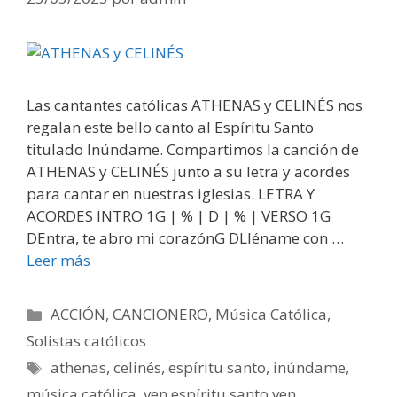
Las cantantes católicas ATHENAS y CELINÉS nos
regalan este bello canto al Espíritu Santo
titulado Inúndame. Compartimos la canción de
ATHENAS y CELINÉS junto a su letra y acordes
para cantar en nuestras iglesias. LETRA Y
ACORDES INTRO 1G | % | D | % | VERSO 1G
DEntra, te abro mi corazónG DLléname con …
Leer más
Categorías
ACCIÓN
,
CANCIONERO
,
Música Católica
,
Solistas católicos
Etiquetas
athenas
,
celinés
,
espíritu santo
,
inúndame
,
música católica
,
ven espíritu santo ven