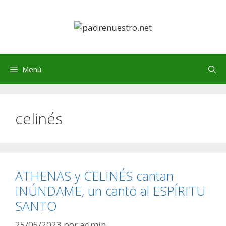
Saltar
al
contenido
Menú
celinés
ATHENAS y CELINÉS cantan
INÚNDAME, un canto al ESPÍRITU
SANTO
25/05/2023
por
admin