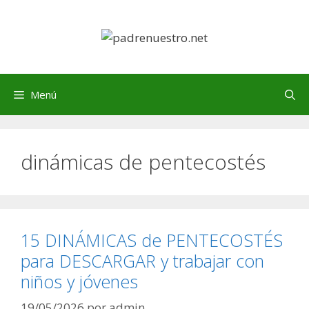
Saltar
al
contenido
Menú
dinámicas de pentecostés
15 DINÁMICAS de PENTECOSTÉS
para DESCARGAR y trabajar con
niños y jóvenes
19/05/2026
por
admin