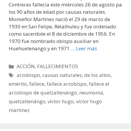
Contreras fallecia este miércoles 26 de agosto pa
los 90 años de edad por causas naturales.
Monseñor Martínez nació el 29 de marzo de
1930 en San Felipe, Retalhuleu y fue ordenado
como sacerdote el 8 de diciembre de 1956. En
1970 fue nombrado obispo auxiliar en
Huehuetenango y en 1971 …
Leer más
Categorías
ACCIÓN
,
FALLECIMIENTOS
Etiquetas
arzobispo
,
causas naturales
,
de los altos
,
emérito
,
fallece
,
fallece arzobispo
,
fallece el
arzobispo de quetzaltenángo
,
neumonía
,
quetzaltenángo
,
víctor hugo
,
víctor hugo
martínez