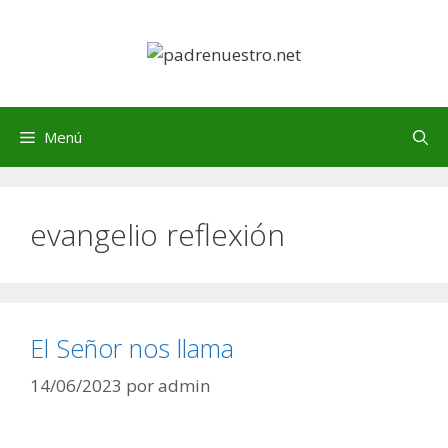
Saltar
al
contenido
Menú
evangelio reflexión
El Señor nos llama
14/06/2023
por
admin