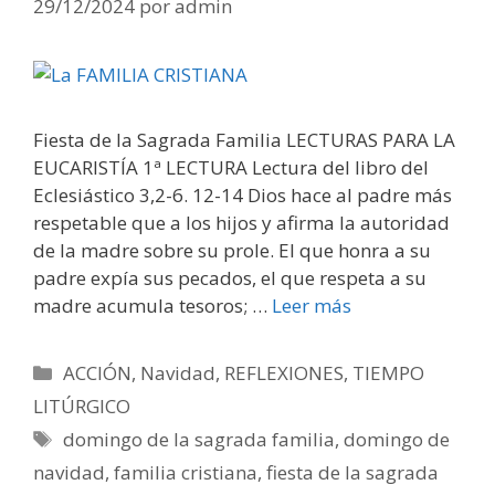
29/12/2024
por
admin
Fiesta de la Sagrada Familia LECTURAS PARA LA
EUCARISTÍA 1ª LECTURA Lectura del libro del
Eclesiástico 3,2-6. 12-14 Dios hace al padre más
respetable que a los hijos y afirma la autoridad
de la madre sobre su prole. El que honra a su
padre expía sus pecados, el que respeta a su
madre acumula tesoros; …
Leer más
Categorías
ACCIÓN
,
Navidad
,
REFLEXIONES
,
TIEMPO
LITÚRGICO
Etiquetas
domingo de la sagrada familia
,
domingo de
navidad
,
familia cristiana
,
fiesta de la sagrada