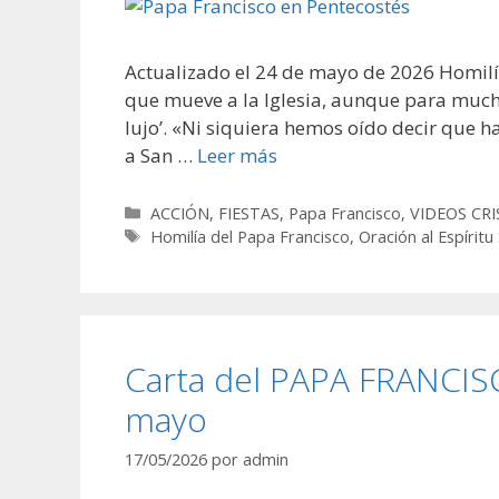
Actualizado el 24 de mayo de 2026 Homilía
que mueve a la Iglesia, aunque para mucho
lujo’. «Ni siquiera hemos oído decir que h
a San …
Leer más
Categorías
ACCIÓN
,
FIESTAS
,
Papa Francisco
,
VIDEOS CR
Etiquetas
Homilía del Papa Francisco
,
Oración al Espíritu
Carta del PAPA FRANCISC
mayo
17/05/2026
por
admin