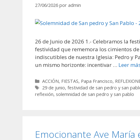
27/06/2026
por
admin
26 de Junio de 2026 1.- Celebramos la fest
festividad que rememora los cimientos de 
indiscutibles de nuestra Iglesia: Pedro y 
un mismo horizonte: incentivar …
Leer má
Categorías
ACCIÓN
,
FIESTAS
,
Papa Francisco
,
REFLEXION
Etiquetas
29 de junio
,
festividad de san pedro y san pabl
reflexión
,
solemnidad de san pedro y san pablo
Emocionante Ave María e