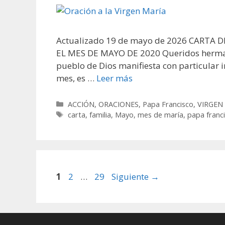
Actualizado 19 de mayo de 2026 CARTA 
EL MES DE MAYO DE 2020 Queridos hermano
pueblo de Dios manifiesta con particular i
mes, es …
Leer más
Categorías
ACCIÓN
,
ORACIONES
,
Papa Francisco
,
VIRGEN
Etiquetas
carta
,
familia
,
Mayo
,
mes de maría
,
papa franc
Página
Página
Página
1
2
…
29
Siguiente
→