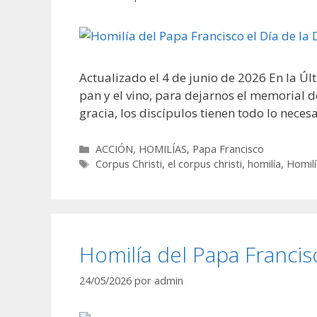
Actualizado el 4 de junio de 2026 En la Ú
pan y el vino, para dejarnos el memorial de 
gracia, los discípulos tienen todo lo neces
Categorías
ACCIÓN
,
HOMILÍAS
,
Papa Francisco
Etiquetas
Corpus Christi
,
el corpus christi
,
homilía
,
Homilí
Homilía del Papa Franci
24/05/2026
por
admin