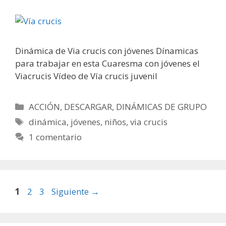
Dinámica de Via crucis con jóvenes Dínamicas
para trabajar en esta Cuaresma con jóvenes el
Viacrucis Vídeo de Vía crucis juvenil
Categorías
ACCIÓN
,
DESCARGAR
,
DINÁMICAS DE GRUPO
Etiquetas
dinámica
,
jóvenes
,
niños
,
via crucis
1 comentario
Página
Página
Página
1
2
3
Siguiente
→