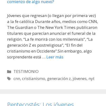
Jóvenes que regresan (o llegan por primera vez)
a la fe católica Durante años, medios como CNN,
The Guardian o The New York Times publicaron
titulares que parecían anunciar el funeral de la
religión. “La fe morirá con los millennials”, “La
generación Z es postreligiosa”, “El fin del
cristianismo en Occidente”.Sin embargo, algo
sorprendente está …
Leer más
Categorías
TESTIMONIO
Etiquetas
cnn
,
cristianismo
,
generación z
,
jóvenes
,
nyt
Pentecostés: Los jóvenes