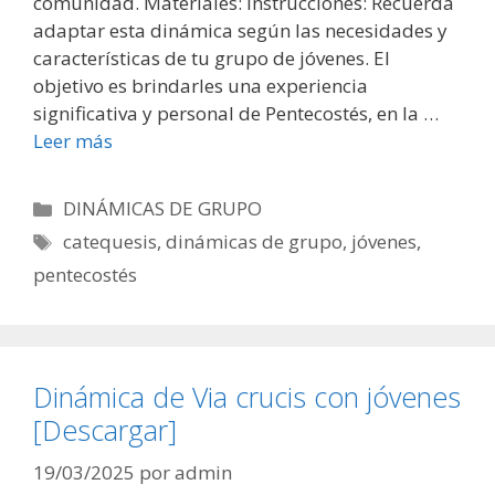
comunidad. Materiales: Instrucciones: Recuerda
adaptar esta dinámica según las necesidades y
características de tu grupo de jóvenes. El
objetivo es brindarles una experiencia
significativa y personal de Pentecostés, en la …
Leer más
Categorías
DINÁMICAS DE GRUPO
Etiquetas
catequesis
,
dinámicas de grupo
,
jóvenes
,
pentecostés
Dinámica de Via crucis con jóvenes
[Descargar]
19/03/2025
por
admin