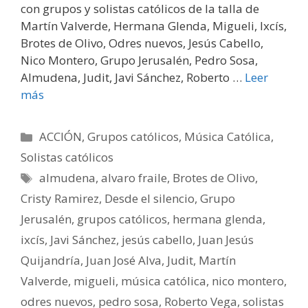
con grupos y solistas católicos de la talla de
Martín Valverde, Hermana Glenda, Migueli, Ixcís,
Brotes de Olivo, Odres nuevos, Jesús Cabello,
Nico Montero, Grupo Jerusalén, Pedro Sosa,
Almudena, Judit, Javi Sánchez, Roberto …
Leer
más
Categorías
ACCIÓN
,
Grupos católicos
,
Música Católica
,
Solistas católicos
Etiquetas
almudena
,
alvaro fraile
,
Brotes de Olivo
,
Cristy Ramirez
,
Desde el silencio
,
Grupo
Jerusalén
,
grupos católicos
,
hermana glenda
,
ixcís
,
Javi Sánchez
,
jesús cabello
,
Juan Jesús
Quijandría
,
Juan José Alva
,
Judit
,
Martín
Valverde
,
migueli
,
música católica
,
nico montero
,
odres nuevos
,
pedro sosa
,
Roberto Vega
,
solistas