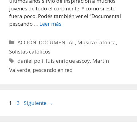
últimos años sirvió de inspiración a muchos
jóvenes de todo el continente. Y como si esto
fuera poco. Podés también ver el “Documental
pescando …
Leer más
Categorías
ACCIÓN
,
DOCUMENTAL
,
Música Católica
,
Solistas católicos
Etiquetas
daniel poli
,
luis enrique ascoy
,
Martín
Valverde
,
pescando en red
Página
Página
1
2
Siguiente
→