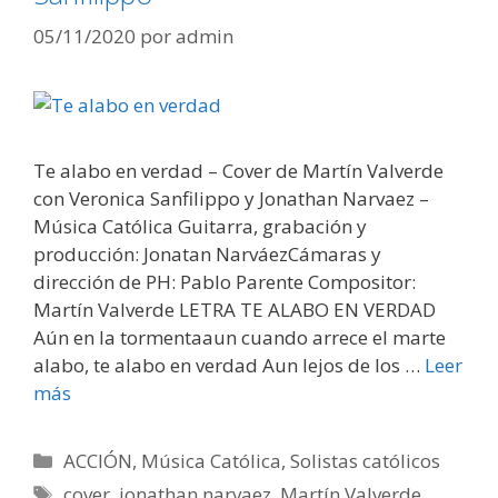
05/11/2020
por
admin
Te alabo en verdad – Cover de Martín Valverde
con Veronica Sanfilippo y Jonathan Narvaez –
Música Católica Guitarra, grabación y
producción: Jonatan NarváezCámaras y
dirección de PH: Pablo Parente Compositor:
Martín Valverde LETRA TE ALABO EN VERDAD
Aún en la tormentaaun cuando arrece el marte
alabo, te alabo en verdad Aun lejos de los …
Leer
más
Categorías
ACCIÓN
,
Música Católica
,
Solistas católicos
Etiquetas
cover
,
jonathan narvaez
,
Martín Valverde
,