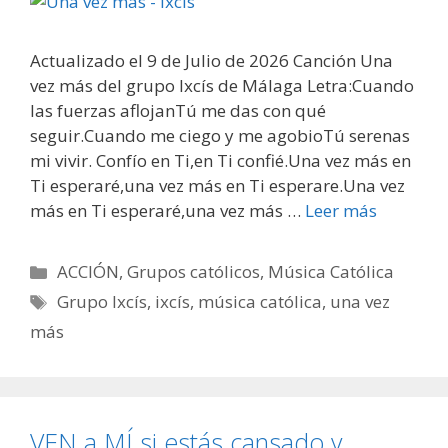
Actualizado el 9 de Julio de 2026 Canción Una
vez más del grupo Ixcís de Málaga Letra:Cuando
las fuerzas aflojanTú me das con qué
seguir.Cuando me ciego y me agobioTú serenas
mi vivir. Confío en Ti,en Ti confié.Una vez más en
Ti esperaré,una vez más en Ti esperare.Una vez
más en Ti esperaré,una vez más …
Leer más
Categorías
ACCIÓN
,
Grupos católicos
,
Música Católica
Etiquetas
Grupo Ixcís
,
ixcís
,
música católica
,
una vez
más
VEN a MÍ si estás cansado y