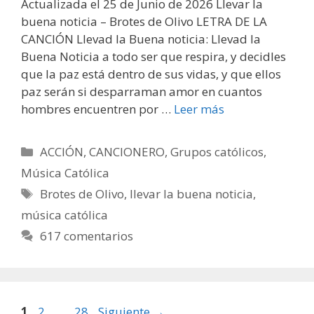
Actualizada el 25 de Junio de 2026 Llevar la
buena noticia – Brotes de Olivo LETRA DE LA
CANCIÓN Llevad la Buena noticia: Llevad la
Buena Noticia a todo ser que respira, y decidles
que la paz está dentro de sus vidas, y que ellos
paz serán si desparraman amor en cuantos
hombres encuentren por …
Leer más
Categorías
ACCIÓN
,
CANCIONERO
,
Grupos católicos
,
Música Católica
Etiquetas
Brotes de Olivo
,
llevar la buena noticia
,
música católica
617 comentarios
Página
Página
Página
1
2
…
28
Siguiente
→