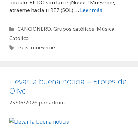
mundo. RE DO sim lam7 ¡Noooo! Muéveme,
atráeme hacia ti RE7 (SOL) …
Leer más
Categorías
CANCIONERO
,
Grupos católicos
,
Música
Católica
Etiquetas
ixcís
,
muevemé
Llevar la buena noticia – Brotes de
Olivo
25/06/2026
por
admin